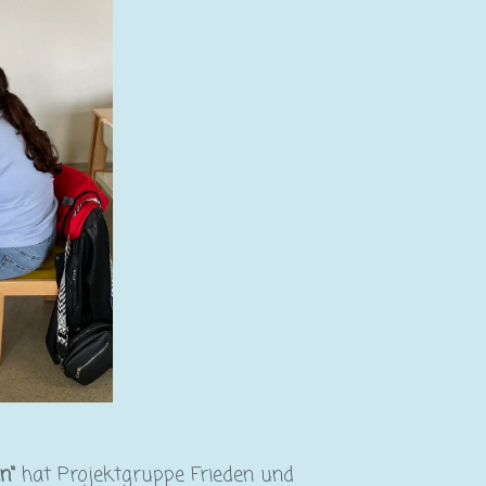
n“
hat Projektgruppe Frieden und